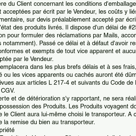
re du Client concernant les conditions d'emballage
ceptées par écrit par le Vendeur, les coûts y liés 
mentaire, sur devis préalablement accepté par écrit
l'état des produits livrés. Il dispose d'un délai de 
ison pour formuler des réclamations par Mails, ac
tos notamment). Passé ce délai et à défaut d'avoir r
conformes et exempts de tout vice apparent et auc
ptée par le Vendeur.
placera dans les plus brefs délais et à ses frais, 
té ou les vices apparents ou cachés auront été dû
révues aux articles L 217-4 et suivants du Code d
s CGV.
erte et de détérioration s'y rapportant, ne sera ré
possession des Produits. Les Produits voyagent do
 le Client aura lui-même choisi le transporteur. A ce
 la remise du bien au transporteur.
priété