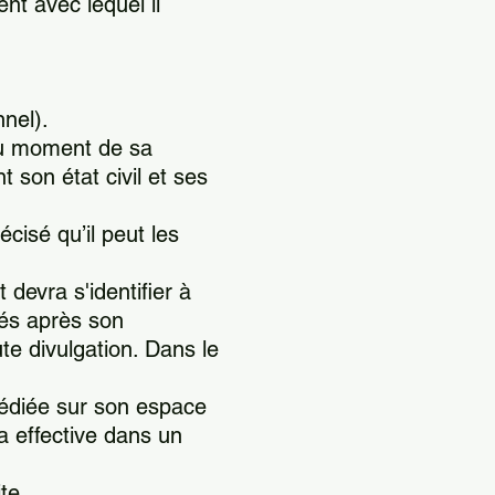
nt avec lequel il
nel).
é au moment de sa
son état civil et ses
écisé qu’il peut les
devra s'identifier à
ués après son
oute divulgation. Dans le
 dédiée sur son espace
a effective dans un
ite