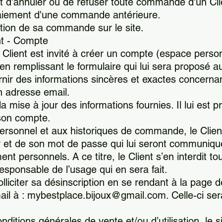
t d'annuler ou de refuser toute commande d'un Clie
au paiement d'une commande antérieure.
lution de sa commande sur le site.
nt - Compte
Client est invité à créer un compte (espace person
ire en remplissant le formulaire qui lui sera propos
r des informations sincères et exactes concernant 
 adresse email.
 mise à jour des informations fournies. Il lui est pr
son compte.
sonnel et aux historiques de commande, le Client 
eur et de son mot de passe qui lui seront communiq
ment personnels. A ce titre, le Client s’en interdit t
 responsable de l’usage qui en sera fait.
lliciter sa désinscription en se rendant à la page
il à : mybestplace.bijoux@gmail.com. Celle-ci ser
itions générales de vente et/ou d’utilisation, le s